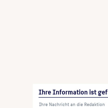
Brunnenanlage
(Entwurf)
Gedenktafel Erwin Barth mit Springbr
(Landschaftsarchitekt:in)
Schmuckkörbe an den Eingängen zum 
(Architekt:in)
Brunnen- und Pavillonanlage mit Geden
(Landschaftsarchitekt:in)
Enten- und Pinguinbrunnen
(Gartenarch
Indischer Brunnen
(Architekt:in)
Ihre Information ist gef