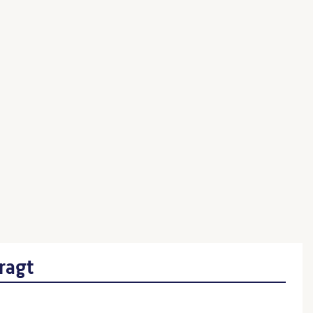
unnen
Schustehruspark
ktafel
itekt:in)
ragt