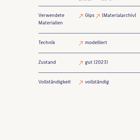
Verwendete
Gips
(Materialarchiv)
Materialien
Technik
modelliert
Zustand
gut
(2023)
Vollständigkeit
vollständig
Wipprecht, Ernst
: Schloss Friedrichsfeld
Museumsschloss, in: Jahrbuch Stiftung St