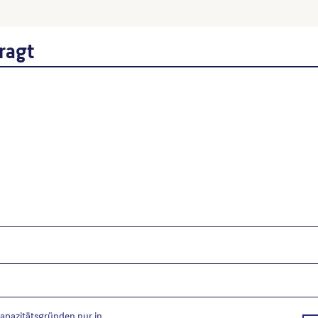
Wipprecht, Ernst
: Schloss Berlin-Friedric
S. o.S..
ragt
Wenn Sie einzelne Inhalte von dieser Website v
Beitrages, Werktitel, URL, Datum des Abrufes.
Kapazitätsgründen nur in