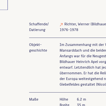
Schaffende/
Richter, Werner
(Bildhaue
Datierung
1976-1978
Objekt­
Im Zusammenhang mit der Wi
geschichte
Mansarddach und die beiden
Anfangs war für die Neuges
Bildhauer Heinrich Apel vor
entwarf. Letztendlich hat je
übernommen. Er hat die Rel
der Europa weitestgehend na
Giebelfeldes gestaltet (Nico
Maße
Höhe
6.2 m
Breite
35 m