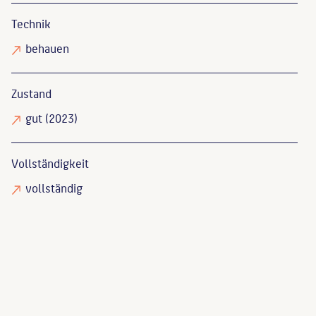
Technik
behauen
Zustand
gut
(2023)
Vollständigkeit
vollständig
Zeitschrift für bildende Kunst, 1905, 40 [=N.F. 16],
1905, S. 32.