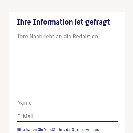
Wenn Sie einzelne Inhalte von dieser Website
verwenden möchten, zitieren Sie bitte wie folgt:
Ihre Information ist gefragt
Autor*in des Beitrages, Werktitel, URL, Datum des
Abrufes.
Bitte haben Sie Verständnis dafür, dass wir aus