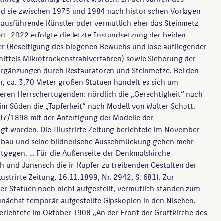
d sie zwischen 1975 und 1984 nach historischen Vorlagen
 ausführende Künstler oder vermutlich eher das Steinmetz-
fert. 2022 erfolgte die letzte Instandsetzung der beiden
er (Beseitigung des biogenen Bewuchs und lose aufliegender
ittels Mikrotrockenstrahlverfahren) sowie Sicherung der
Ergänzungen durch Restauratoren und Steinmetze. Bei den
n, ca. 3,70 Meter großen Statuen handelt es sich um
eren Herrschertugenden: nördlich die „Gerechtigkeit“ nach
m Süden die „Tapferkeit“ nach Modell von Walter Schott.
97/1898 mit der Anfertigung der Modelle der
t worden. Die Illustrirte Zeitung berichtete im November
ombau und seine bildnerische Ausschmückung gehen mehr
tgegen. … Für die Außenseite der Denkmalskirche
h und Janensch die in Kupfer zu treibenden Gestalten der
lustrirte Zeitung, 16.11.1899, Nr. 2942, S. 681). Zur
er Statuen noch nicht aufgestellt, vermutlich standen zum
nächst temporär aufgestellte Gipskopien in den Nischen.
erichtete im Oktober 1908 „An der Front der Gruftkirche des