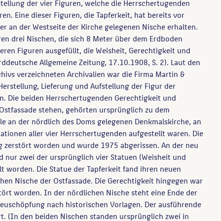
stellung der vier Figuren, welche die Herrschertugenden
en. Eine dieser Figuren, die Tapferkeit, hat bereits vor
 der an der Westseite der Kirche gelegenen Nische erhalten.
ren drei Nischen, die sich 8 Meter über dem Erdboden
eren Figuren ausgefüllt, die Weisheit, Gerechtigkeit und
ddeutsche Allgemeine Zeitung, 17.10.1908, S. 2). Laut den
ivs verzeichneten Archivalien war die Firma Martin &
Herstellung, Lieferung und Aufstellung der Figur der
en. Die beiden Herrschertugenden Gerechtigkeit und
r Ostfassade stehen, gehörten ursprünglich zu dem
e an der nördlich des Doms gelegenen Denkmalskirche, an
kationen aller vier Herrschertugenden aufgestellt waren. Die
g zerstört worden und wurde 1975 abgerissen. An der neu
d nur zwei der ursprünglich vier Statuen (Weisheit und
t worden. Die Statue der Tapferkeit fand ihren neuen
ichen Nische der Ostfassade. Die Gerechtigkeit hingegen war
tört worden. In der nördlichen Nische steht eine Ende der
euschöpfung nach historischen Vorlagen. Der ausführende
ert. (In den beiden Nischen standen ursprünglich zwei in