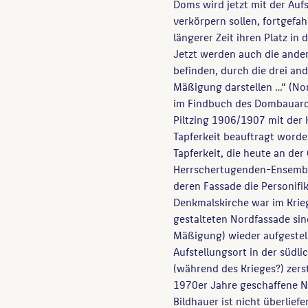
Doms wird jetzt mit der Auf
verkörpern sollen, fortgefahr
längerer Zeit ihren Platz in
Jetzt werden auch die ande
befinden, durch die drei and
Mäßigung darstellen …“ (Nor
im Findbuch des Dombauarch
Piltzing 1906/1907 mit der 
Tapferkeit beauftragt word
Tapferkeit, die heute an de
Herrschertugenden-Ensembl
deren Fassade die Personifi
Denkmalskirche war im Krie
gestalteten Nordfassade sin
Mäßigung) wieder aufgestell
Aufstellungsort in der südl
(während des Krieges?) zers
1970er Jahre geschaffene N
Bildhauer ist nicht überlief