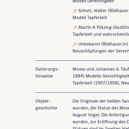
Modell Gerechtigkeit
Schott, Walter
(Bildhauer:
Modell Tapferkeit
Martin & Piltzing
(Ausfüh
Tapferkeit und wahrscheinli
Unbekannt
(Bildhauer:in)
Neuschöpfungen der Gerech
Datierungs­
Moses und Johannes d. Täu
hinweise
1984) Modelle Gerechtigkeit
Tapferkeit (1907/1908), Ne
Objekt­
Die Originale der beiden Sa
geschichte
worden, die Statue des Mos
August Vogel. Die Anfertigu
worden, zur Eröffnung des D
Statuen sind im Zweiten Wel