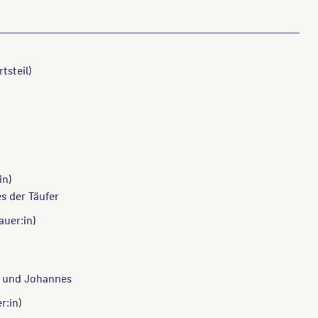
tsteil)
in)
s der Täufer
auer:in)
 und Johannes
r:in)