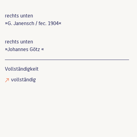
rechts unten
»G. Janensch / fec. 1904«
rechts unten
»Johannes Götz «
Vollständigkeit
vollständig
Kuhn, Jörg
: Otto Lessing (1846-1912). Bildhauer,
Maler, Kunstgewerbler. Leben und Wirken eines