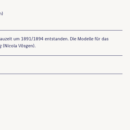
n)
 Bauzeit um 1891/1894 entstanden. Die Modelle für das
g (Nicola Vösgen).
. IV, Berlin, 1897, S. 9.