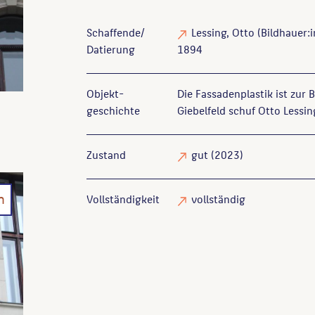
Schaffende/
Lessing, Otto
(Bildhauer:i
Datierung
1894
Objekt­
Die Fassadenplastik ist zur
geschichte
Giebelfeld schuf Otto Lessin
Zustand
gut
(2023)
n
Vollständigkeit
vollständig
Licht, Hugo
: Architektur der Gegenwart, Bd