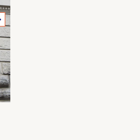
Wenn Sie einzelne Inhalte von dieser Website v
>
Beitrages, Werktitel, URL, Datum des Abrufes.