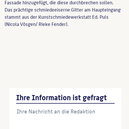
Fassade hinzugefügt, die diese durchbrechen sollen.
Das prächtige schmiedeeiserne Gitter am Haupteingang
stammt aus der Kunstschmiedewerkstatt Ed. Puls
(Nicola Vösgen/ Rieke Fender).
Wirth, Irmgard
: Die Bauwerke und
Kunstdenkmäler von Berlin, Bezirk Tiergarten,
Berlin, 1955, S. 68.
Berlin und seine Bauten, Teil II, 1896, Berlin, 1896,
Ihre Information ist gefragt
S. 78.
Wenn Sie einzelne Inhalte von dieser Website
verwenden möchten, zitieren Sie bitte wie folgt:
Autor*in des Beitrages, Werktitel, URL, Datum des