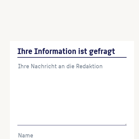
Preußen, Sohn des Prinzen August Ferdinand
(Beteiligte:r)
Denkmal der Befreiungskriege
(Bildhauer:in)
Ihre Information ist gefragt