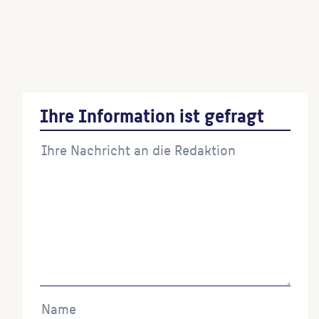
Denkmal Walter Friedrich
(Bildhauer:in)
Stute mit Fohlen
(Künstler:in)
Ihre Information ist gefragt