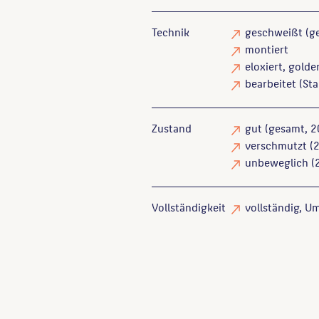
Technik
geschweißt
(g
montiert
eloxiert
, gold
bearbeitet
(Sta
Zustand
gut
(gesamt, 2
verschmutzt
(2
unbeweglich
(2
Vollständigkeit
vollständig
, U
Eickenjäger, Karl-G.
: Berlin