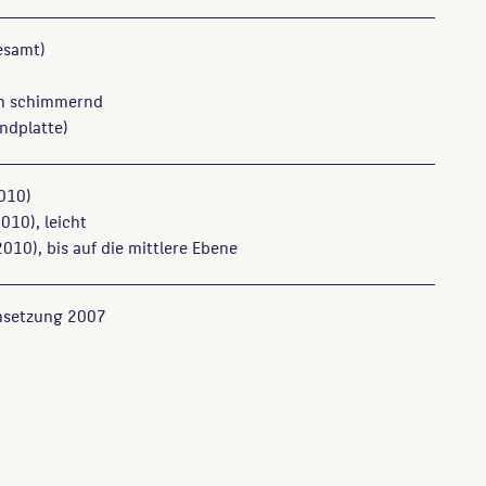
esamt)
en schimmernd
ndplatte)
010)
010), leicht
010), bis auf die mittlere Ebene
msetzung 2007
-Friedrichshain. Baudenkmale, Gedenkstätten, Plastiken im