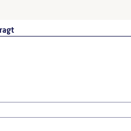
Stadtbezirk, Berlin, 1979, S
Wenn Sie einzelne Inhalte von die
folgt: Autor*in des Beitrages, Wer
ragt