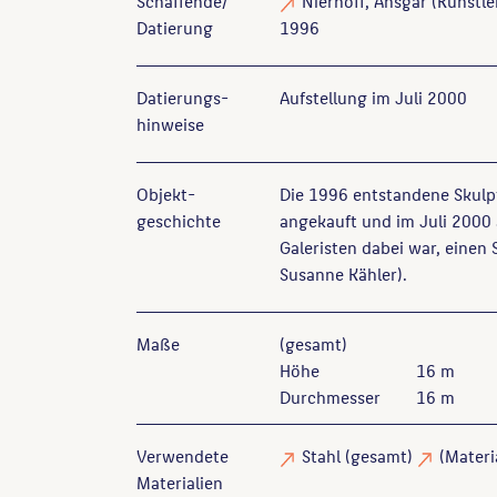
Schaffende/
Nierhoff, Ansgar
(Künstler
Datierung
1996
Datierungs­
Aufstellung im Juli 2000
hinweise
Objekt­
Die 1996 entstandene Skulp
geschichte
angekauft und im Juli 2000 
Galeristen dabei war, einen
Susanne Kähler).
Maße
(gesamt)
Höhe
16 m
Durchmesser
16 m
Verwendete
Stahl
(gesamt)
(Materi
Materialien