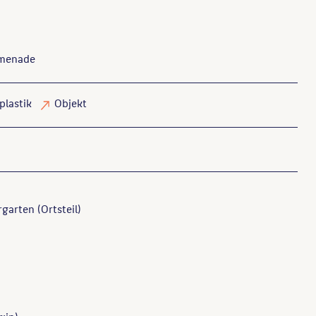
omenade
plastik
Objekt
rgarten (Ortsteil)