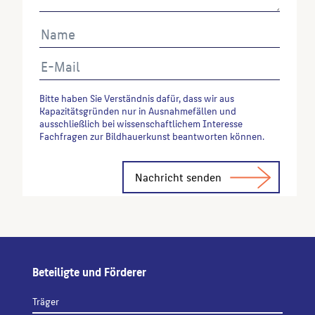
Wenn Sie einzelne Inhalte von dieser Website
verwenden möchten, zitieren Sie bitte wie folgt:
Autor*in des Beitrages, Werktitel, URL, Datum des
Abrufes.
Bitte haben Sie Verständnis dafür, dass wir aus
Kapazitätsgründen nur in Ausnahmefällen und
ausschließlich bei wissenschaftlichem Interesse
Fachfragen zur Bildhauerkunst beantworten können.
Alternative:
Beteiligte und Förderer
Träger