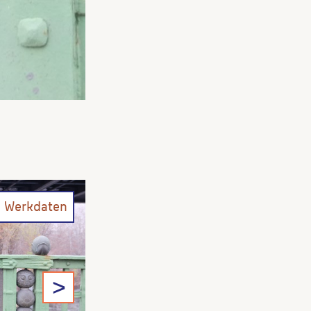
Weinland, Martina
: Wasserbr
1994, S. 166.
Wenn Sie einzelne Inhalte von die
folgt: Autor*in des Beitrages, Wer
n Werkdaten
>