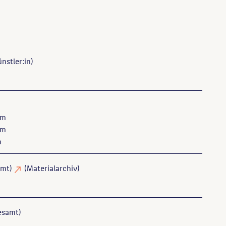
nstler:in)
 m
 m
m
amt)
(Materialarchiv)
esamt)