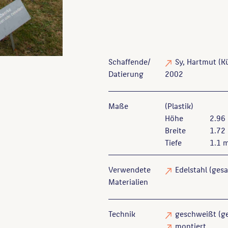
Schaffende/
Sy, Hartmut
(Kü
Datierung
2002
Maße
(Plastik)
Höhe
2.96
Breite
1.72
Tiefe
1.1 
Verwendete
Edelstahl
(ges
Materialien
Technik
geschweißt
(g
montiert