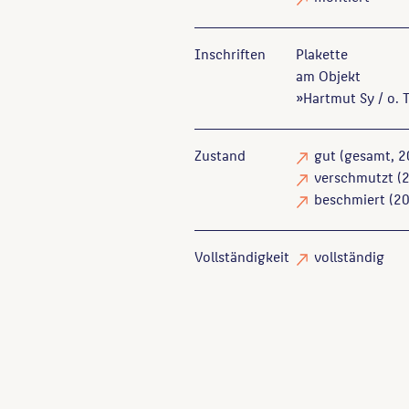
Inschriften
Plakette
am Objekt
»Hartmut Sy / o. 
Zustand
gut
(gesamt, 2
verschmutzt
(2
beschmiert
(20
Vollständigkeit
vollständig
Sy, Hartmut
: Hartmut Sy - G