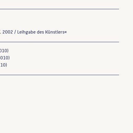
T. 2002 / Leihgabe des Künstlers«
010)
010)
10)
enauigkeit und Freiheit : mit einem Werkverzeichnis der