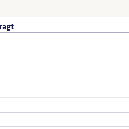
Skulpturen von 1989 bis 20
Wenn Sie einzelne Inhalte von die
folgt: Autor*in des Beitrages, Wer
ragt