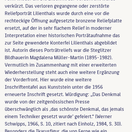
verkürzt. Das verloren gegangene oder zerstörte
Reliefporträt Lilienthals wurde durch eine vor die
rechteckige Öffnung aufgesetzte bronzene Reliefplatte
ersetzt, auf der in sehr flachem Relief in moderner
Interpretation einer historischen Porträtaufnahme das
zur Seite gewendete Konterfei Lilienthals abgebildet
ist. Autorin dieses Porträtreliefs war die Steglitzer
Bildhauerin Magdalena Müller-Martin (1895-1982).
Vermutlich im Zusammenhang mit einer erweiterten
Wiederherstellung steht auch eine weitere Ergänzung
der Vorderfront. Hier wurde eine weitere
Inschriftentafel aus Kunststein unter die 1956
erneuerte Inschrift gesetzt. Würdigung: „Das Denkmal
wurde von der zeitgenössischen Presse
überschwänglich als ‚das schönste Denkmal, das jemals
einem Techniker gesetzt wurde’ gefeiert.“ (Werner
Schwipps, 1966, S. 10, zitiert nach Einholz, 1984, S. 30).
Besonders die Ikarusfigur, die von Ferne wie ein