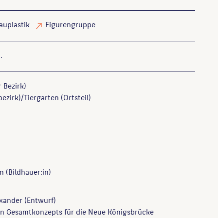
auplastik
Figurengruppe
.
r Bezirk)
bezirk)/Tiergarten (Ortsteil)
nn
(Bildhauer:in)
exander
(Entwurf)
en Gesamtkonzepts für die Neue Königsbrücke