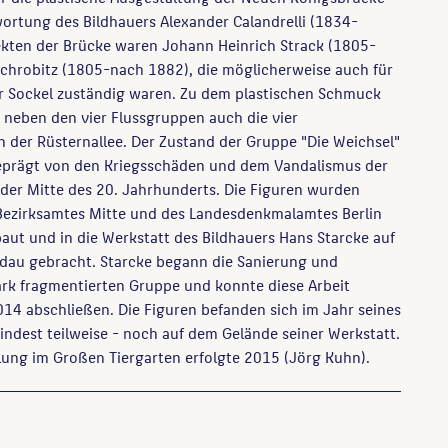
wortung des Bildhauers Alexander Calandrelli (1834-
ekten der Brücke waren Johann Heinrich Strack (1805-
chrobitz (1805-nach 1882), die möglicherweise auch für
er Sockel zuständig waren. Zu dem plastischen Schmuck
 neben den vier Flussgruppen auch die vier
 der Rüsternallee. Der Zustand der Gruppe "Die Weichsel"
eprägt von den Kriegsschäden und dem Vandalismus der
 der Mitte des 20. Jahrhunderts. Die Figuren wurden
Bezirksamtes Mitte und des Landesdenkmalamtes Berlin
aut und in die Werkstatt des Bildhauers Hans Starcke auf
ndau gebracht. Starcke begann die Sanierung und
rk fragmentierten Gruppe und konnte diese Arbeit
14 abschließen. Die Figuren befanden sich im Jahr seines
ndest teilweise - noch auf dem Gelände seiner Werkstatt.
lung im Großen Tiergarten erfolgte 2015 (Jörg Kuhn).