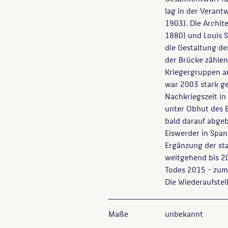
lag in der Verant
1903). Die Archit
1880) und Louis S
die Gestaltung d
der Brücke zählen
Kriegergruppen an
war 2003 stark g
Nachkriegszeit in
unter Obhut des 
bald darauf abgeb
Eiswerder in Spa
Ergänzung der sta
weitgehend bis 20
Todes 2015 - zumi
Die Wiederaufstel
Maße
unbekannt