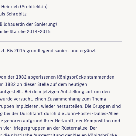
 Heinrich
(Architekt:in)
is Schrobitz
Bildhauer:in der Sanierung)
milie Starcke 2014-2015
t. Bis 2015 grundlegend saniert und ergänzt
 von der 1882 abgerissenen Königsbrücke stammenden
m 1882 an dieser Stelle auf dem heutigen
aufgestellt. Bei dem jetzigen Aufstellungsort um den
 wurde versucht, einen Zusammenhang zum Thema
ruppen implizieren, wieder herzustellen. Die Gruppen sind
ung bei der Durchfahrt durch die John-Foster-Dulles-Allee
ie gehören aufgrund ihrer Herkunft, der Komposition und
 vier Kriegergruppen an der Rüsternallee. Der
r die plastische Ausgestaltung der Neuen Königsbrücke