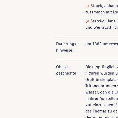
Strack, Johann
zusammen mit Lou
Starcke, Hans
(
und Werkstatt Fa
Datierungs­
um 1882 umgesetz
hinweise
Objekt­
Die ursprünglich
geschichte
Figuren wurden u
Großfürstenplatz 
Tritonenbrunnen
Wasser, den die G
in ihrer Aufstell
gut einzusehen. S
des Themas zu den
Gesamtentwurf fü