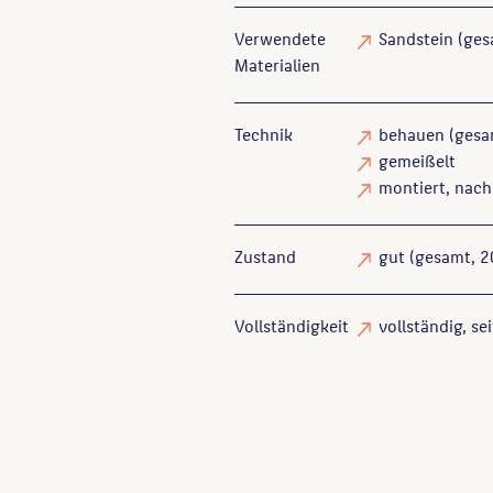
Verwendete
Sandstein
(ges
Materialien
Technik
behauen
(gesa
gemeißelt
montiert
, nac
Zustand
gut
(gesamt, 20
Vollständigkeit
vollständig
, se