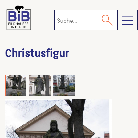
Toggl
Christusfigur