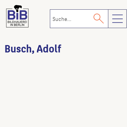
Toggl
Busch, Adolf
Christusfigur
(Ausführende:r)