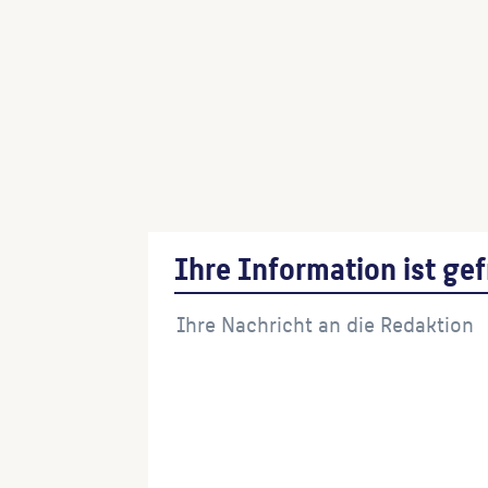
Große Brunnenlandschaft – Absturzge
(Ingenieur:in)
Große Brunnenlandschaft – Mühlrad
(I
Große Brunnenlandschaft – Mühlengr
(Ingenieur:in)
Große Brunnenlandschaft – Quelle
(Ing
Ihre Information ist gef