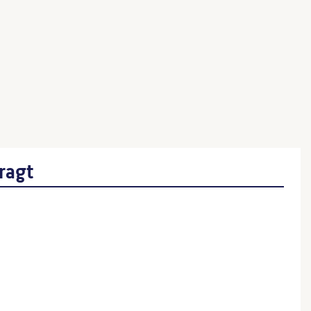
länder
ngenieur:in)
und
enieur:in)
ragt