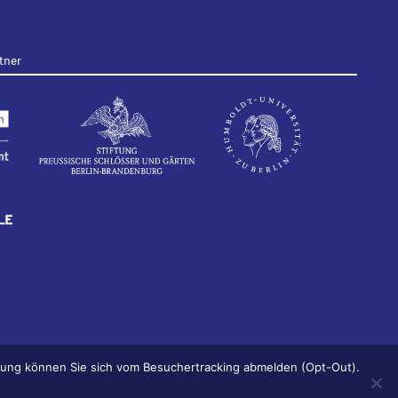
tner
ärung können Sie sich vom Besuchertracking abmelden (Opt-Out).