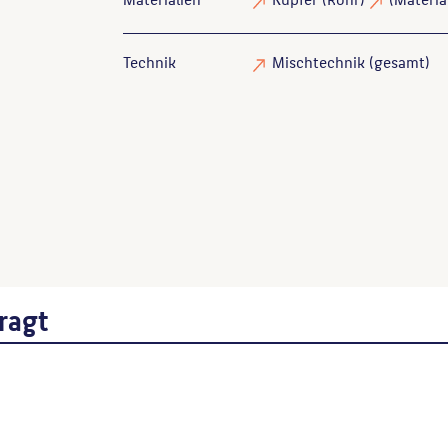
Technik
Mischtechnik
(gesamt)
Kühn, Helgard
: Achim Kühn Werkverzeich
Wenn Sie einzelne Inhalte von dieser Website v
Beitrages, Werktitel, URL, Datum des Abrufes.
ragt