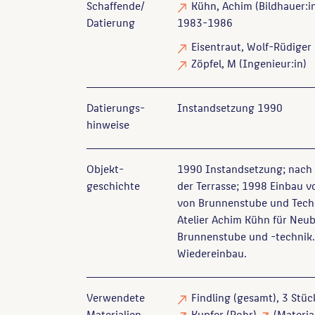
Schaffende/
Kühn, Achim
(Bildhauer:i
Datierung
1983-1986
Eisentraut, Wolf-Rüdiger
Zöpfel, M
(Ingenieur:in)
Datierungs­
Instandsetzung 1990
hinweise
Objekt­
1990 Instandsetzung; nach 
geschichte
der Terrasse; 1998 Einbau v
von Brunnenstube und Tech
Atelier Achim Kühn für Ne
Brunnenstube und -technik.
Wiedereinbau.
Verwendete
Findling
(gesamt), 3 Stüc
Materialien
Kupfer
(Rohr)
(Materia