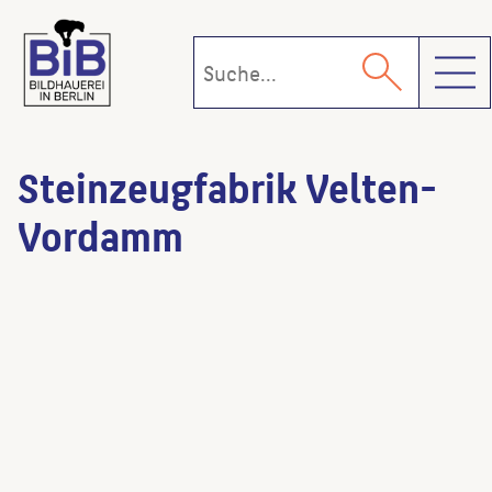
Toggl
Steinzeugfabrik Velten-
Vordamm
Acht Konsolfiguren „Arbeit und Heim“