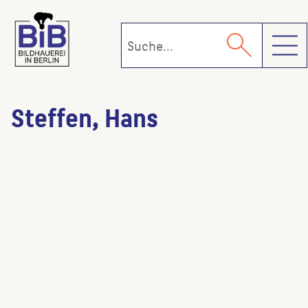
Toggl
Steffen, Hans
Auskeilendes Eselfohlen
(Bildhauer:in)