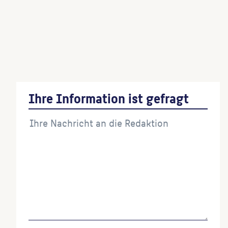
(Architekt:in)
Figurenschmuck der Moltkebrücke
(Architekt:in)
Königskolonnaden
(Architekt:in)
Ihre Information ist gefragt