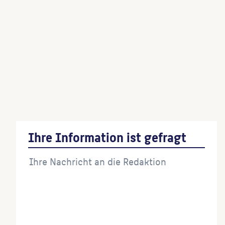
Wassertor
(Künstler:in)
Quellstein
(Künstler:in)
Flussstein
(Künstler:in)
Ihre Information ist gefragt