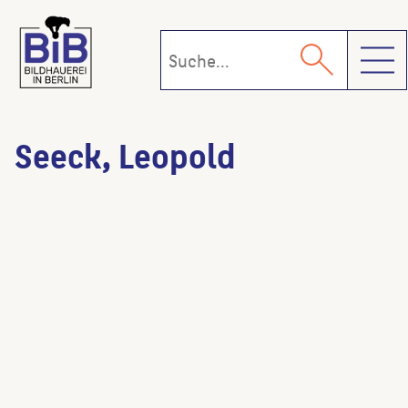
Toggl
Seeck, Leopold
Schillingbrücke
(Architekt:in)