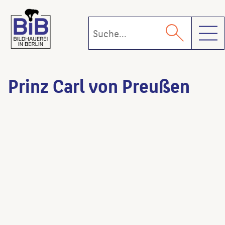
Toggl
Prinz Carl von Preußen
Versunkener Tempel
(Beteiligte:r)