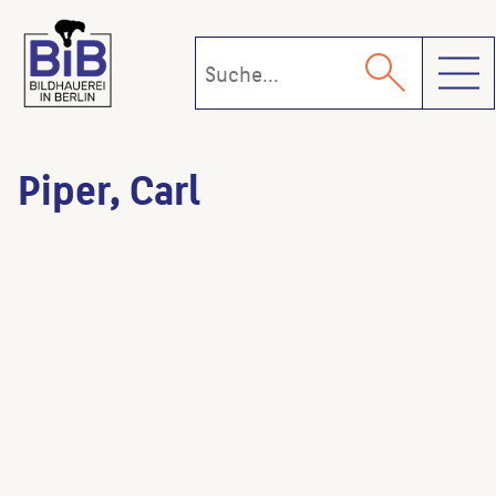
Toggl
Piper, Carl
Figurenschmuck der Moltkebrücke
(Bildhauer:in)