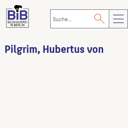
Toggl
Pilgrim, Hubertus von
Windsbraut
(Künstler:in)