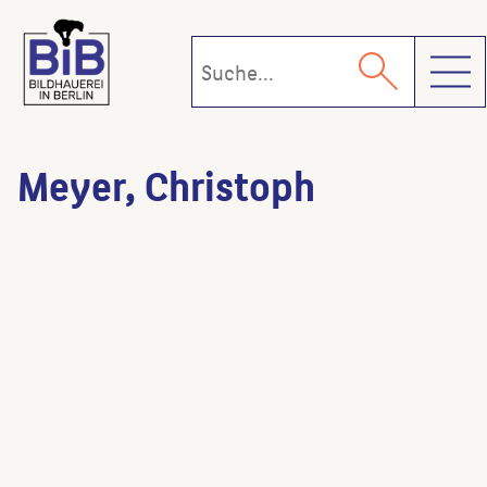
Toggl
Meyer, Christoph
Plastisches Ensemble
(Künstler:in)