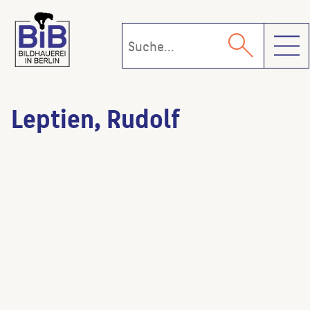
Toggl
Leptien, Rudolf
Sitzender Fuchs
(Künstler:in)