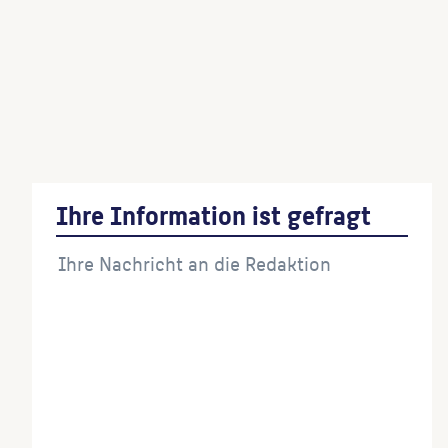
Schnecke und Seelöwe
(Künstler:in)
Drei Reliefplatten mit Turnern
(Künstler:in)
Vogeltränke mit Ente
(Künstler:in)
Ihre Information ist gefragt