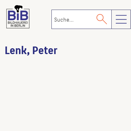
Toggl
Lenk, Peter
Karierreleiter
(Künstler:in)