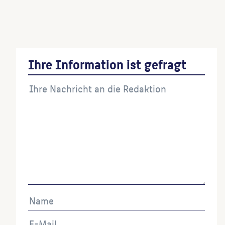
Gedenktafel
(Künstler:in)
Relief Barmherziger Samariter
(Künstler:in)
Ihre Information ist gefragt