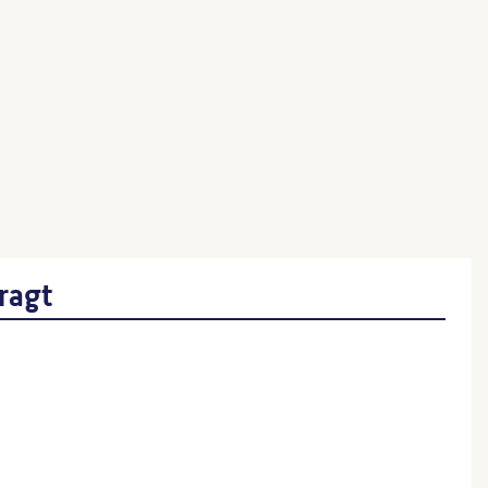
iligte:r)
rin
sau
ragt