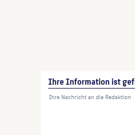
General Hans Carl von Winterfeldt
(Bete
General Kurt Christoph Graf von Schwe
(Beteiligte:r)
General Leopold Fürst von Anhalt-Des
(Beteiligte:r)
Denkmal von Zieten
(Bildhauer:in der
Rekonstruktion)
Ihre Information ist gef