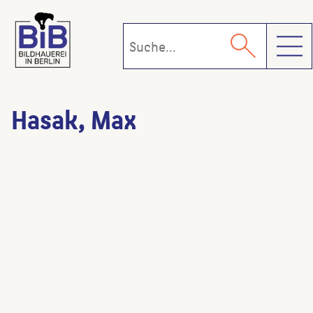
Toggl
Hasak, Max
Bode-Museum
(Architekt:in)