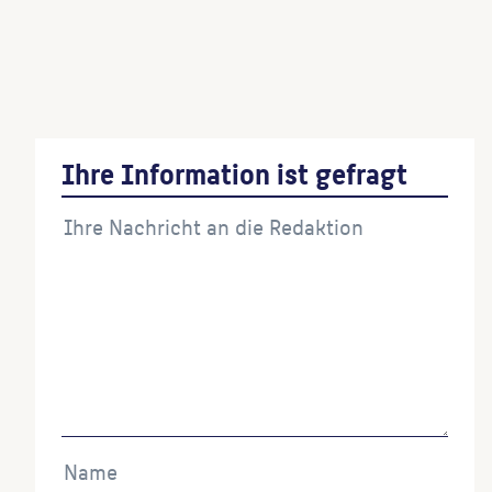
St. Hedwigs-Kathedrale
(Architekt:in)
Portal Alter Friedhof der St.-Nikolai- und St.-
Marien-Gemeinde
(Architekt:in)
Ihre Information ist gefragt