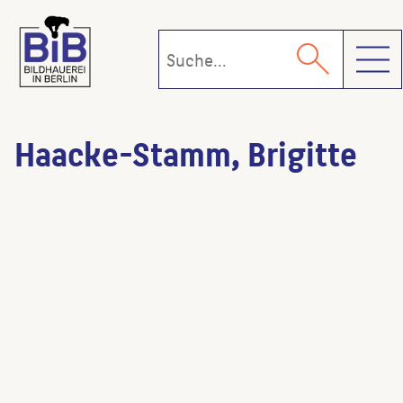
Toggl
Haacke-Stamm, Brigitte
Paech-Brunnen
(Künstler:in)