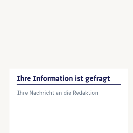
Zeli-Brunnen
(Künstler:in)
Philippus und Nathanael
(Künstler:in)
Brunnenskulptur
(Künstler:in)
Familiengruppe mit Elefant
(Künstler:in)
Ihre Information ist gefragt