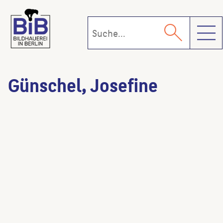
Toggl
Günschel, Josefine
Kopfbewegung
(Künstler:in)