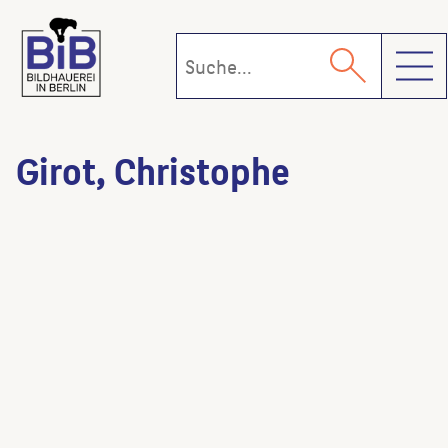
Toggl
Girot, Christophe
Versinkende Mauer (Brunnen)
(Künstler:in)