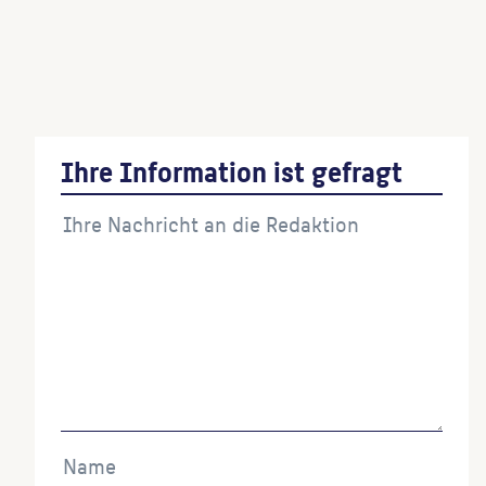
Wegzeichen
(Künstler:in)
Die Gedanken sind frei (Windplastik)
(Kunstschmied:in)
Ihre Information ist gefragt