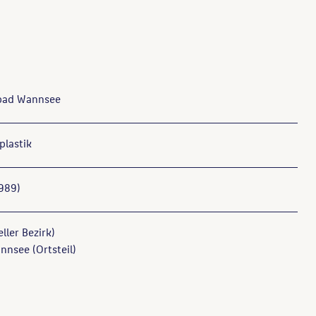
bad Wannsee
plastik
989)
ller Bezirk)
nnsee (Ortsteil)