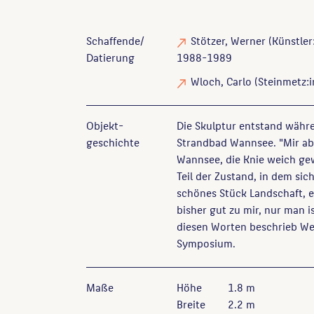
Schaffende/
Stötzer, Werner
(Künstler:
Datierung
1988-1989
Wloch, Carlo
(Steinmetz:i
Objekt­
Die Skulptur entstand währ
geschichte
Strandbad Wannsee. "Mir abe
Wannsee, die Knie weich ge
Teil der Zustand, in dem sic
schönes Stück Landschaft, e
bisher gut zu mir, nur man is
diesen Worten beschrieb Wer
Symposium.
Maße
Höhe
1.8 m
Breite
2.2 m