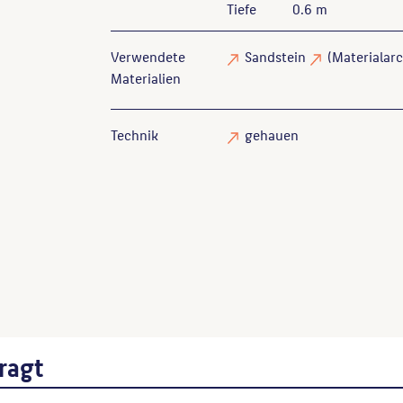
Tiefe
0.6 m
Verwendete
Sandstein
(Materialarc
Materialien
Technik
gehauen
Endlich, Stefanie
: Skulpturen und Denkmäle
Thomas, Karin
: Werner Stötzer. Skulptur
Wenn Sie einzelne Inhalte von dieser Website v
Beitrages, Werktitel, URL, Datum des Abrufes.
ragt