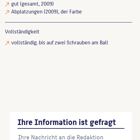
gut
(gesamt, 2009)
Abplatzungen
(2009), der Farbe
Vollständigkeit
vollständig
, bis auf zwei Schrauben am Ball
Endlich, Stefanie
: Skulpturen und Denkmäler in
Berlin, Berlin, 1990, S. 129.
Ehmann, Horst
: Berlin: Kunst im Stadtraum, Berlin,
1988, S. 126.
Ihre Information ist gefragt
Wenn Sie einzelne Inhalte von dieser Website
verwenden möchten, zitieren Sie bitte wie folgt: