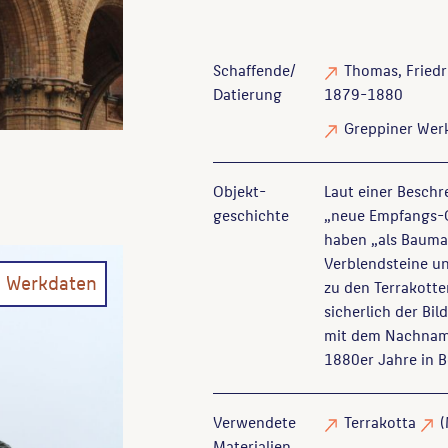
Schaffende/
Thomas, Friedr
Datierung
1879-1880
Greppiner Wer
Objekt­
Laut einer Besch
geschichte
„neue Empfangs-G
haben „als Baumat
Verblendsteine un
n Werkdaten
zu den Terrakotte
sicherlich der Bi
mit dem Nachname
1880er Jahre in B
Verwendete
Terrakotta
(
Materialien