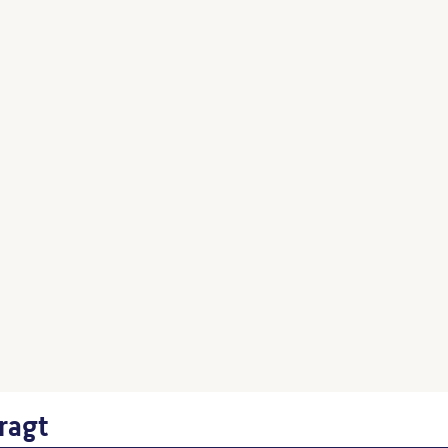
Maier, Helmut
: Berlin Anhalt
Deutsche Bauzeitung 13, S. 
Wenn Sie einzelne Inhalte von die
folgt: Autor*in des Beitrages, Wer
ragt