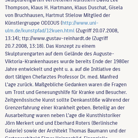
Thompson, Klaus H. Hartmann, Klaus Duschat, Gisela
von Bruchhausen, Hartmut Stielow Mitglied der
Künstlergruppe ODIOUS (
http://www.uni-
ulm.de/kunstpfad/12kuen.html
(Zugriff 20.07.2008,
13:14); ttp://www.gustav-reinhardt.de (Zugriff
20.7.2008, 13:18). Das Konzept zu einem
Skulpturengarten auf dem Gelände des Auguste-
Viktoria-Krankenhauses wurde bereits Ende der 1980er
Jahre entwickelt und geht u. a. auf die Initiative des
dort tätigen Chefarztes Professor Dr. med. Manfred
L’age zurück. Maßgebliche Gedanken waren die Fragen
um Trost und Genesungshilfe für Kranke und Besucher.
Zeitgenössische Kunst sollte Denkanstöße während der
Grenzerfahrung einer Krankheit geben. Beteilig an der
Ausarbeitung waren neben L’age die Kunsthistoriker
Jörn Merkert und und Eberhard Roters (Berlinische
Galerie) sowie der Architekt Thomas Baumann und der
Gartenarchitekt Elmar Knippschild. Finanzielle