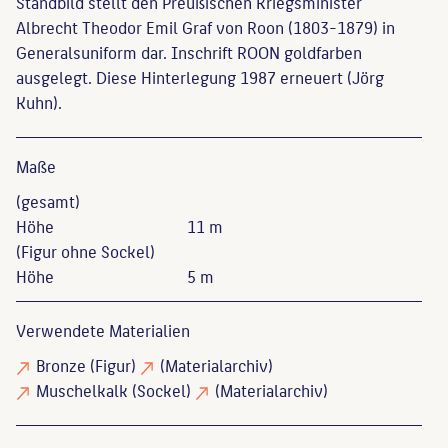
Standbild stellt den Preußischen Kriegsminister
Albrecht Theodor Emil Graf von Roon (1803-1879) in
Generalsuniform dar. Inschrift ROON goldfarben
ausgelegt. Diese Hinterlegung 1987 erneuert (Jörg
Kuhn).
Maße
(gesamt)
Höhe
11 m
(Figur ohne Sockel)
Höhe
5 m
Verwendete Materialien
Bronze
(Figur)
(Materialarchiv)
Muschelkalk
(Sockel)
(Materialarchiv)