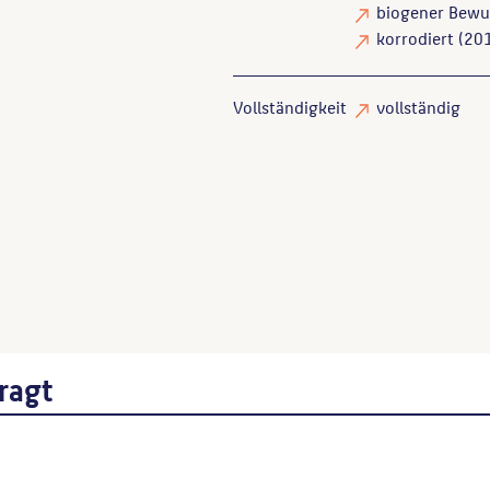
biogener Bewu
korrodiert
(201
Vollständigkeit
vollständig
Endlich, Stefanie
: Skulpture
Wenn Sie einzelne Inhalte von die
folgt: Autor*in des Beitrages, Wer
ragt