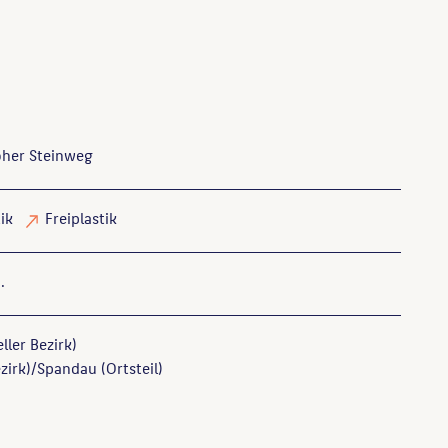
oher Steinweg
ik
Freiplastik
.
ller Bezirk)
zirk)/Spandau (Ortsteil)