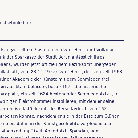
nstschmied:in)
lk aufgestellten Plastiken von Wolf Henri und Volkmar
nk der Sparkasse der Stadt Berlin anlässlich ihres
hens, wurden jetzt offiziell dem Bezirksamt übergeben“
olksblatt, vom 23.11.1977). Wolf Henri, der sich seit 1963
erliner Akademie der Künste mit dem Schmieden frei
ken aus Stahl befasste, bezog 1971 die historische
rdplatz, ein seit 1624 bestehender Schmiedeplatz. „Er
ewaltigen Elektrohammer installieren, mit dem er seine
sernen Werkstücke mit der Berserkerkraft von 162
arbeiten konnte, nachdem er sie in der Esse zum Glühen
eine bis dahin in der Kunstgeschichte vergleichslose
rialbehandlung“ (vgl. Abendblatt Spandau, vom
Plastik von Volkmar Haase ist am Kolk nicht mehr