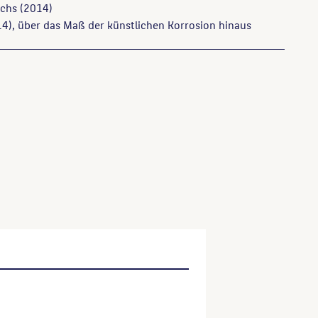
chs
(2014)
4), über das Maß der künstlichen Korrosion hinaus
n und Denkmäler in Berlin, Berlin, 1990, S. 110.
ser Website verwenden möchten, zitieren Sie bitte wie
ktitel, URL, Datum des Abrufes.