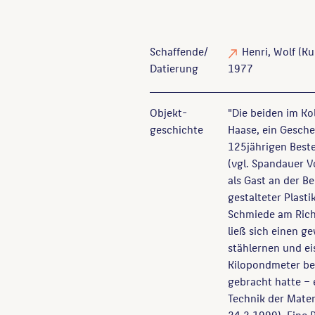
Schaffende/
Henri, Wolf
(Ku
Datierung
1977
Objekt­
"Die beiden im Ko
geschichte
Haase, ein Gesche
125jährigen Beste
(vgl. Spandauer V
als Gast an der B
gestalteter Plasti
Schmiede am Richa
ließ sich einen g
stählernen und ei
Kilopondmeter be
gebracht hatte – 
Technik der Mate
24.2.1999). Eine 