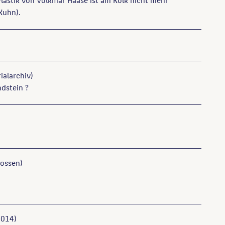
Kuhn).
ialarchiv)
ndstein ?
ossen)
014)