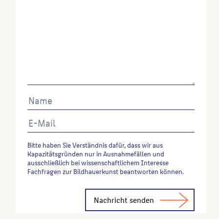
Ehmann, Horst
: Berlin: Kunst im Stadtraum, Berlin,
1988, S. 35.
Wenn Sie einzelne Inhalte von dieser Website
verwenden möchten, zitieren Sie bitte wie folgt:
Autor*in des Beitrages, Werktitel, URL, Datum des
Abrufes.
Bitte haben Sie Verständnis dafür, dass wir aus
Kapazitätsgründen nur in Ausnahmefällen und
ausschließlich bei wissenschaftlichem Interesse
Fachfragen zur Bildhauerkunst beantworten können.
Alternative: