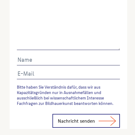
https://facettenneukoelln.wordpress.com/2015/04/23
britzer-garten-neukoelln/
Wenn Sie einzelne Inhalte von dieser Website
verwenden möchten, zitieren Sie bitte wie folgt:
Autor*in des Beitrages, Werktitel, URL, Datum des
Abrufes.
Bitte haben Sie Verständnis dafür, dass wir aus
Kapazitätsgründen nur in Ausnahmefällen und
ausschließlich bei wissenschaftlichem Interesse
Fachfragen zur Bildhauerkunst beantworten können.
Alternative: