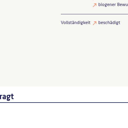
biogener Bewu
Vollständigkeit
beschädigt
Endlich, Stefanie
: Skulpture
wird hier mit Kunststein a
Wenn Sie einzelne Inhalte von die
folgt: Autor*in des Beitrages, Wer
ragt