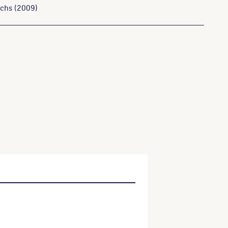
chs
(2009)
n und Denkmäler in Berlin, Berlin, 1990, S. 203. Material
ngegeben
ser Website verwenden möchten, zitieren Sie bitte wie
ktitel, URL, Datum des Abrufes.