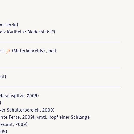
stler:in)
s Karlheinz Biederbick (?)
mt)
(Materialarchiv)
, hell
mt)
Nasenspitze, 2009)
)
ker Schulterbereich, 2009)
hte Ferse, 2009), vmtl. Kopf einer Schlange
esamt, 2009)
09)