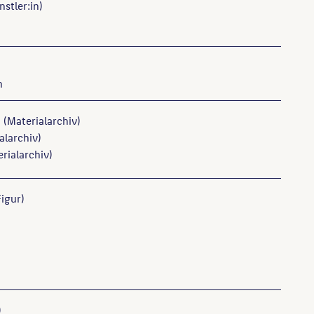
stler:in)
m
(Materialarchiv)
alarchiv)
rialarchiv)
igur)
)