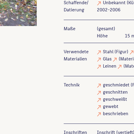
Schaffende/
Unbekannt
(Kün
Datierung
2002-2006
Maße
(gesamt)
Höhe
15 
Verwendete
Stahl
(Figur)
Materialien
Glas
(Materi
Leinen
(Mate
Technik
geschmiedet
(F
geschnitten
geschweißt
gewebt
beschrieben
Inschriften
Inschrift (vertieft