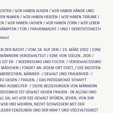
CHTER / WIR HABEN AUGEN / WIR HABEN HÄNDE UND
BEN NAMEN / WIR HABEN HERZEN / WIR HABEN TRÄUME /
N / WIR HABEN LACHEN / WIR HABEN ZORN / WIR LEBEN
KÄMPFEN / FÜR / FRAUENMACHT / UND / GERECHTIGKEIT«
ieben)
IN DER NACHT / VOM 18. AUF DEN / 19. MÄRZ 2002 / EINE
 MÄNNERN VERGEWALTIGT / EINE VON VIELEN. JEDE /
IST ER- / NIEDRIGUNG UND FOLTER. / VERGEWALTIGUNG
 MÄDCHEN / FINDET AN JEDEM ORT STATT, / DIE MEISTEN
NBEREICHEN. MÄNNER- / GEWALT UND FRAUENVER- /
EG GEGEN / FRAUEN. / DAS PATRIARCHAT SCHAFFT
UND AUSBEUTER- / ISCHE BEZIEHUNGEN VON MÄNNERN
 SEXISMUS IST GEWALT GEGEN FRAUEN- IN ALLTAG UND
ALL DA, WO WIR DIE GEWALT SPÜREN, SEHEN, VON IHR
 WIR UNS WEHREN, NICHT SCHWEIGEN! MIT DER
JEDER EINZELNEN UND DER KRAFT UND VIELFALTIGKEIT