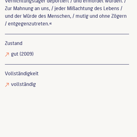
Vernichtungslager deportiert / und ermordet wurden. /
Zur Mahnung an uns, / jeder Mißachtung des Lebens /
und der Würde des Menschen, / mutig und ohne Zögern
/ entgegenzutreten.«
Zustand
gut
(2009)
Vollständigkeit
vollständig
Endlich, Stefanie
: Skulpturen und Denkmäler in