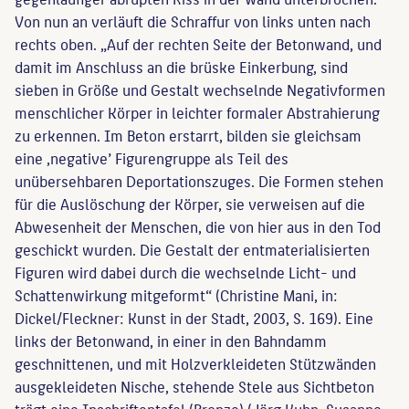
Von nun an verläuft die Schraffur von links unten nach
rechts oben. „Auf der rechten Seite der Betonwand, und
damit im Anschluss an die brüske Einkerbung, sind
sieben in Größe und Gestalt wechselnde Negativformen
menschlicher Körper in leichter formaler Abstrahierung
zu erkennen. Im Beton erstarrt, bilden sie gleichsam
eine ‚negative’ Figurengruppe als Teil des
unübersehbaren Deportationszuges. Die Formen stehen
für die Auslöschung der Körper, sie verweisen auf die
Abwesenheit der Menschen, die von hier aus in den Tod
geschickt wurden. Die Gestalt der entmaterialisierten
Figuren wird dabei durch die wechselnde Licht- und
Schattenwirkung mitgeformt“ (Christine Mani, in:
Dickel/Fleckner: Kunst in der Stadt, 2003, S. 169). Eine
links der Betonwand, in einer in den Bahndamm
geschnittenen, und mit Holzverkleideten Stützwänden
ausgekleideten Nische, stehende Stele aus Sichtbeton
trägt eine Inschriftentafel (Bronze) (Jörg Kuhn, Susanne