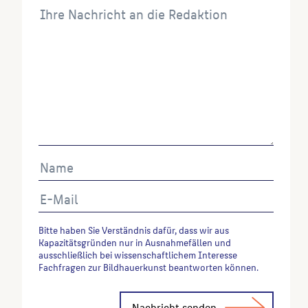
verwenden möchten, zitieren Sie bitte wie folgt:
Autor*in des Beitrages, Werktitel, URL, Datum des
Abrufes.
Bitte haben Sie Verständnis dafür, dass wir aus
Kapazitätsgründen nur in Ausnahmefällen und
ausschließlich bei wissenschaftlichem Interesse
Fachfragen zur Bildhauerkunst beantworten können.
Alternative: