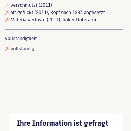
verschmutzt
(2011)
alt geflickt
(2011), Kopf nach 1993 angesetzt
Materialverluste
(2011), linker Unterarm
Vollständigkeit
vollständig
Endlich, Stefanie
: Skulpturen und Denkmäler in
Berlin, Berlin, 1990, S. 339.
Weißpflug, Hainer
: Treptow-Köpenick, 2009, S.
357.
Ihre Information ist gefragt
Wenn Sie einzelne Inhalte von dieser Website